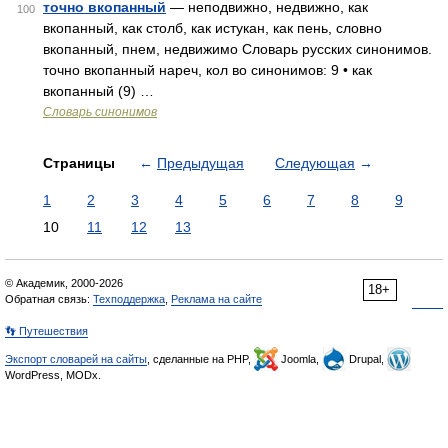
точно вкопанный
— неподвижно, недвижно, как
100
вкопанный, как столб, как истукан, как пень, словно
вкопанный, пнем, недвижимо Словарь русских синонимов.
точно вкопанный нареч, кол во синонимов: 9 • как
вкопанный (9) …
Словарь синонимов
Страницы
←
Предыдущая
Следующая
→
1
2
3
4
5
6
7
8
9
10
11
12
13
© Академик, 2000-2026
18+
Обратная связь:
Техподдержка
,
Реклама на сайте
👣 Путешествия
Экспорт словарей на сайты
, сделанные на PHP,
Joomla,
Drupal,
WordPress, MODx.