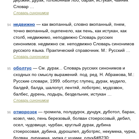
дерзкий; дурак, толоконный лоб, баран, истукан, чайник
Словар …
Словарь синонимов
недвижно
— как вкопанный, словно вкопанный, пнем,
94
точно вкопанный, оцепенело, как пень, как истукан, как
столб, недвижимо, неподвижно Словарь русских
синонимов. недвижно см. неподвижно Словарь синонимов
русского языка. Практический справочник. М.: Русский …
Словарь синонимов
оболтус
— См. дурак... Словарь русских синонимов и
95
сходных по смыслу выражений. под. ред. Н. Абрамова, М.:
Русские словари, 1999. оболтус глупец, дурак, мудило,
балдей, балда, шалопут, лентяй, лоботряс, мудозвон,
балбес, дурень, лодырь, бездельник, истукан …
Словарь синонимов
отморозок
— громила, полудурок, дундук, дуботол, баран,
96
козел, чмо, пень березовый, болван стоеросовый, дебил,
осел, чудовище, чурбан, круглый дурак, дубина
стоеросовая, дубина, дурошлеп, дуботряс, некумека, чурка,
болван, дурачина, чурка с ушами, олух&#8230; …