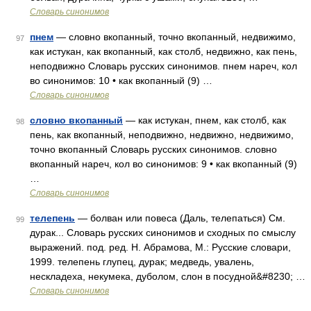
Словарь синонимов
пнем
— словно вкопанный, точно вкопанный, недвижимо,
97
как истукан, как вкопанный, как столб, недвижно, как пень,
неподвижно Словарь русских синонимов. пнем нареч, кол
во синонимов: 10 • как вкопанный (9) …
Словарь синонимов
словно вкопанный
— как истукан, пнем, как столб, как
98
пень, как вкопанный, неподвижно, недвижно, недвижимо,
точно вкопанный Словарь русских синонимов. словно
вкопанный нареч, кол во синонимов: 9 • как вкопанный (9)
…
Словарь синонимов
телепень
— болван или повеса (Даль, телепаться) См.
99
дурак... Словарь русских синонимов и сходных по смыслу
выражений. под. ред. Н. Абрамова, М.: Русские словари,
1999. телепень глупец, дурак; медведь, увалень,
нескладеха, некумека, дуболом, слон в посудной&#8230; …
Словарь синонимов