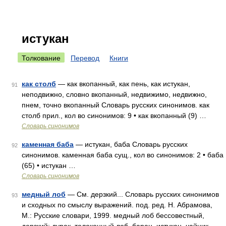
истукан
Толкование
Перевод
Книги
как столб
— как вкопанный, как пень, как истукан,
91
неподвижно, словно вкопанный, недвижимо, недвижно,
пнем, точно вкопанный Словарь русских синонимов. как
столб прил., кол во синонимов: 9 • как вкопанный (9) …
Словарь синонимов
каменная баба
— истукан, баба Словарь русских
92
синонимов. каменная баба сущ., кол во синонимов: 2 • баба
(65) • истукан …
Словарь синонимов
медный лоб
— См. дерзкий... Словарь русских синонимов
93
и сходных по смыслу выражений. под. ред. Н. Абрамова,
М.: Русские словари, 1999. медный лоб бессовестный,